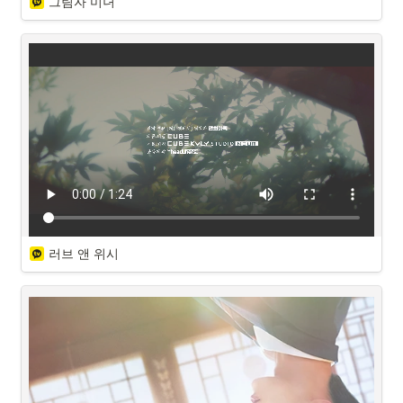
그림자 미녀
SNS에서는 화려한 스타 '지니'로 살아가는 여고
생 구애진의 아슬아슬 
방과후 이중생활!
러브 앤 위시
카카오페이지 
150만 구독자
! 밀리언 페이지 등
극!

누적 작품 뷰 약 
1억 뷰
!
사랑에 거침 없는 직진녀, ‘손다은'

사랑에 서툰 신비주의 철벽남, ‘김승휴’
