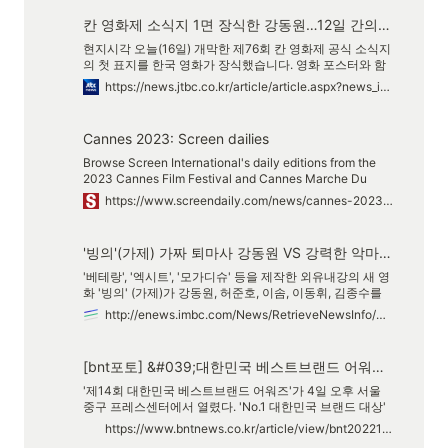
칸 영화제 소식지 1면 장식한 강동원…12일 간의 여정 오늘 개막
현지시각 오늘(16일) 개막한 제76회 칸 영화제 공식 소식지
의 첫 표지를 한국 영화가 장식했습니다. 영화 포스터와 함
께 영화제 첫 ..
https://news.jtbc.co.kr/article/article.aspx?news_id=NB12126645
Cannes 2023: Screen dailies
Browse Screen International's daily editions from the
2023 Cannes Film Festival and Cannes Marche Du
Film.
https://www.screendaily.com/news/cannes-2023-screen-dailies/5182049.article
'빙의'(가제) 가짜 퇴마사 강동원 VS 강력한 악마 허준호 캐스팅 완료
'베테랑', '엑시트', '모가디슈' 등을 제작한 외유내강의 새 영
화 '빙의' (가제)가 강동원, 허준호, 이솜, 이동휘, 김종수를
비롯한 모든 캐스팅을 완료하고 9월 14일(수) 크랭크인했
http://enews.imbc.com/News/RetrieveNewsInfo/360075
다. [제공/배급: CJ ENM | 제작: ㈜외유내강 | 공동제작: 세
미콜론 스튜디오, CJ ENM STUDIOS] 영화 '빙의'(가제)는
귀신을 듣지도 보지도 못...
[bnt포토] &#039;대한민국 베스트브랜드 어워즈&#039;에서 기념촬영하는 김재원
'제14회 대한민국 베스트브랜드 어워즈'가 4일 오후 서울
중구 프레스센터에서 열렸다. 'No.1 대한민국 브랜드 대상'
웹툰서비스 부문에 만화가족(대표
https://www.bntnews.co.kr/article/view/bnt202210060062