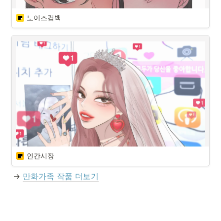
노이즈컴백
캐릭터
시놉시스
외모만 바뀌면 인생이 바뀔 거라 생각하는 사람들 앞에 나타나 3명의 미
녀 프로필을 건네는 정체불명의 여자.
인간시장
캐릭터
→ 
만화가족 작품 더보기
시놉시스
가구디자인학과 4학년으로 복학한 '노이즈'  빡센 하루 일과를 완벽한 계
획하에 철저히 살아가는 그녀에게                                                            성
가신 일들이 일어나기 시작한다. 