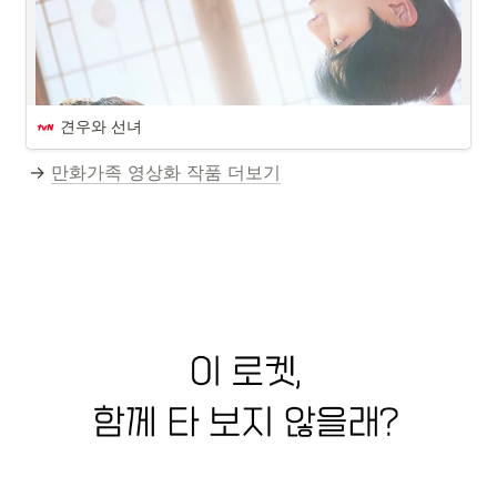
과연 
다은은 승휴의 철벽을 무너뜨리고 사랑을 쟁취할 수 
있을까?
그림자 미녀
관련 태그 : 학교에선 왕따지만
SNS에서는 화려한 스타 '지
니'로 살아가는 여고생 구애진의
견우와 선녀
https://tv.kakao.com/channel/3900270/cliplink/426242893?metaObjectType=Channel
아슬아슬 방과후 이중생활 카카
오TV 오리지널 드라마 [그림자
→ 
만화가족 영상화 작품 더보기
미녀] 카카오TV :
기사 속 <그림자 미녀>
https://tv.kakao.com/m/channel/3900270
카카오TV 인스타그램 :
http://www.instagram.com/kakaotv.official
[오영이] '그림자 미녀' 외모지상주의가 만든 가상의 나, 공포가 됐다 [영상]
카카오TV 틱톡 :
https://www.tiktok.com/@kakaotv.official
외모지상주의는 누군가에게는
카카오TV 페이스북 :
우월감을, 누군가에게는 열등감
https://www.facebook.com/kakaotv
을 생기게 한다. 한창 외모에 민
https://www.sedaily.com/NewsView/22U6GQSM5B
카카오TV 트위터 :
감한 시기인 10대 때는 더 그렇
https://www.twitter.com/kakaotvofficial
다. 외모로 상대방을 판단하고 우
#카카오TV #그림자미녀 #심달
열을 가리고 상처를 준다. 정작
이나경, 역대급 소름 엔딩 장식...심달기X최보민 공조 펼칠까 ('그림자 미녀') | 텐아시아
기 #최보민 #이나경 #허정희 #
더 아름답게 가꿔야 할 것이 내면
홍석 #백지혜 #골든차일드
'그림자 미녀'에서 지금까지 감춰
인지는 모르고. 카카오TV 오리
#GoldenChild #프로미스나인
졌던 비밀들이 하나 둘씩 드러나
지널 '그림자 미녀'가 이런 외모
#fromis_9 #펜타곤
면서 눈을 뗄 수 없는 스토리 전
지상주의를 매섭게 꼬집는다. '그
https://tenasia.hankyung.com/tv-drama/article/2021122383924
#PENTAGON #웹툰원작
개가 휘몰아쳤다. 지난 22일(수)
림자 미녀'(극본/연출 방수인)는
공개된 카카오TV 오리지널 '그
학교에선 왕따지만 SNS에서는
림자 미녀' 11화에서는 선미진
화려한 스타 지니로 살아가는 여
(이나경 분)의 무서운 두 얼굴이
고생 애진(심달기)의 아슬아슬한