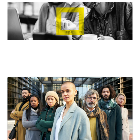
죽음이 가까워진 사람들은 '거꾸로' 걸어들어 온다

밝혀지면서 시청자들을 '멘붕'에
방과 후 이중생활을 그린 드라마.
그리고 그게 하필 내 이상형이라니!?
빠뜨렸다. 추리 덕후 반장 김호인
(최보민 분)의 활약으로 선미진
영상 보러가기 : 
러브 앤 위시
의 과거를 알게 된 구애진(심달
기 분)이 어떤 반격을 펼치게 될
견우와 선녀 1화 | TVING
관련 태그 : 사랑에 거침없는 직
것인지, 종영까지 단 2화만을 남
진녀, '손다은'. 사랑에 서툰 신비
죽을 운명을 가진 소년과 이를 막
겨두고 있는 '그림자 미녀'의 결
주의 철벽남, '김승휴'. 과연 다은
https://tv.kakao.com/channel/3923964/cliplink/425394079?metaObjectType=Channel
으려는 MZ무당 소녀, 열여덟 청
말을 향한 궁금증이 치솟고 있다.
은 승휴의 철벽을 무너뜨리고 사
춘들의 거침없는 첫사랑 구원 로
https://www.tving.com/contents/P001772441?utm_source=naver&utm_medium=brandsearch&utm_campaign=PM_naver_bsa_conv_pc_headoverheels&utm_content=drama_non&utm_term=a_maintxt_250623
랑을 쟁취할 수 있을까?
맨스
러브앤 위시 공식 채널