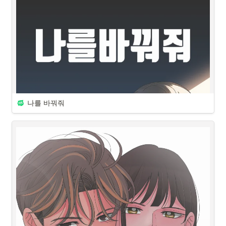
죽음이 가까워진 사람들은 '거꾸
로' 걸어들어 온다그리고 그게 하
필 내 이상형이라니!?
https://comic.naver.com/webtoon/list?titleId=740034
드라마 정보 보러가기 : 
견우와 선녀 | tvN
https://tvn.cjenm.com/ko/Headoverheels/
나를 바꿔줘