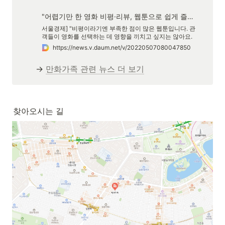
"어렵기만 한 영화 비평·리뷰, 웹툰으로 쉽게 즐겨요"
서울경제] "비평이라기엔 부족한 점이 많은 웹툰입니다. 관
객들이 영화를 선택하는 데 영향을 끼치고 싶지는 않아요.
다만 영화를 보고 나서 친구와 아무 말이나 나누고, 생각을
https://news.v.daum.net/v/20220507080047850
공유하는 경험을 제공하고자 합니다. 작품을 생활로 가져오
는 것. 그것이 저희의 역할입니다." 영화 비평은 어렵다. 미
→ 
만화가족 관련 뉴스 더 보기
장센·피카레스크 같은 용어들부터 그렇다. '기생충'이 화제
였을 때
찾아오시는 길