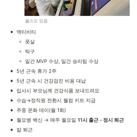
플스도 있음
•
액티비티
◦
풋살
◦
탁구
◦
일간 MVP 수상, 일간 승리팀 수상
•
5년 근속 휴가 2주
•
5년 근속 시 건강검진 비용 대납
•
입사시 부모님께 건강식품 보내드려요
•
수습→정직원 전환시 웰컴 키트 지급
•
주중 문화 데이(월 1회)
•
월요병 백신 → 매주 월요일 
11시 출근 - 정시 퇴근
•
칼 퇴근