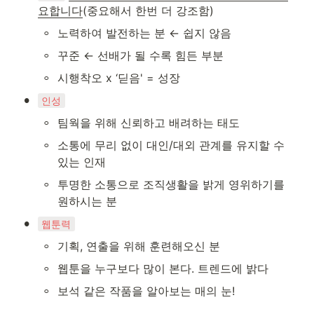
요합니다
(중요해서 한번 더 강조함)
◦
노력하여 발전하는 분 ← 쉽지 않음
◦
꾸준 ← 선배가 될 수록 힘든 부분
◦
시행착오 x ‘딛음' = 성장 
•
인성
◦
팀웍을 위해 신뢰하고 배려하는 태도
◦
소통에 무리 없이 대인/대외 관계를 유지할 수 
있는 인재
◦
투명한 소통으로 조직생활을 밝게 영위하기를 
원하시는 분
•
웹툰력
◦
기획, 연출을 위해 훈련해오신 분
◦
웹툰을 누구보다 많이 본다. 트렌드에 밝다
◦
보석 같은 작품을 알아보는 매의 눈!