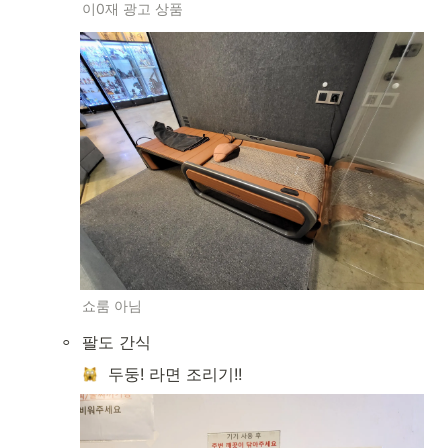
이0재 광고 상품
쇼룸 아님
◦
팔도 간식
  두둥! 라면 조리기!!