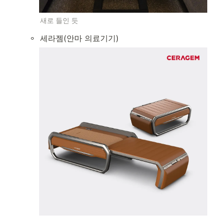
새로 들인 듯
◦
세라젬(안마 의료기기)