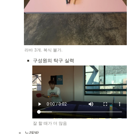
라바 3개. 복식 불가.
▪
구성원의 탁구 실력
잘 할 때가 더 많음
◦
노래방