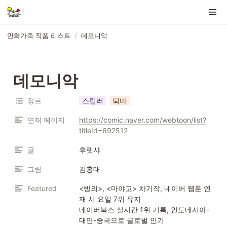
만화가족 작품 리스트
/
데모니악
데모니악
장르
스릴러
퇴마
연재 페이지
https://comic.naver.com/webtoon/list?
titleId=692512
글
후렛샤
그림
김홍태
Featured
<빙의>, <마야고> 차기작, 네이버 웹툰 연
재 시 요일 7위 유지

네이버북스 실시간 1위 기록, 인도네시아-
대만-중국으로 글로벌 인기