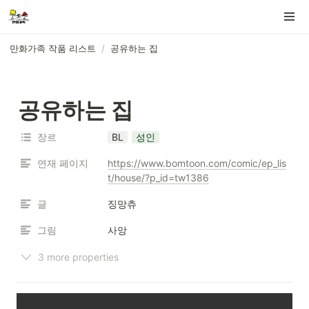
만화가족 작품 리스트
/
공유하는 집
공유하는 집
장르
BL
성인
연재 페이지
https://www.bomtoon.com/comic/ep_lis
t/house/?p_id=tw1386
글
징망츄
그림
사앙
3 more properties