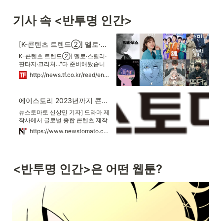
기사 속 <반투명 인간>
[K-콘텐츠 트렌드②] 멜로·스릴러·판타지·크리처..."다 준비해봤습니다"
K-콘텐츠 트렌드②] 멜로·스릴러·
판타지·크리처..."다 준비해봤습니
다" 드라마, 예능, 시트콤, 다큐멘터
http://news.tf.co.kr/read/entertain/1913368.htm
리까지...전 장르 '준비 완료' 콘텐츠
제작사 에이스토리가 2022년 방영
및 제작 예정인 작품 라인업을 공개
에이스토리 2023년까지 콘텐츠 라인업
했다. /에이스토리 제공 스튜디오드
래곤, 에이스토리 등 국내 대형 콘
뉴스토마토 신상민 기자] 드라마 제
텐츠 제작사들이 속속 2022년 작
작사에서 글로벌 종합 콘텐츠 제작
품 라인업을 공개하고 있다. 국내외
사로 도약 중인 에이스토리가
https://www.newstomato.com/ReadNews.aspx?no=1070132&inflow=N
대형 OTT 플랫폼들의 약진과 글로
2023년까지 제작 및 방영 예정 콘
벌 미디어 콘텐츠 시장의 급격한 변
텐츠 라인업을 공개했다. 9월4일
화에 발맞춰 내놓은 다채로운 장르
밤 10시 쿠팡플레이에서 단독 공개
의 콘텐츠 라인업을 살펴보고 미디
되는 'SNL 코리아'는 에이스토리가
<반투명 인간>은 어떤 웹툰?
어 콘텐츠 시장에 불어온 크고 작은
처음 제작하는 OTT향 버라이어티
변화들 짚어본다.
쇼다. 신동엽, 안영미, 권혁수, 정상
훈 등 이전 SNL코리아와 함께 했던
이들은 물론 가수 웬디, 모델 정혁,
개그우먼 이수지 등도 신규 크루로
합류한다.