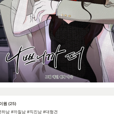
이원 (25)
연하남 #까칠남 #직진남 #대형견