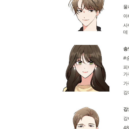
물
아
사
데
송
#
피
가
가
강
강
강
4