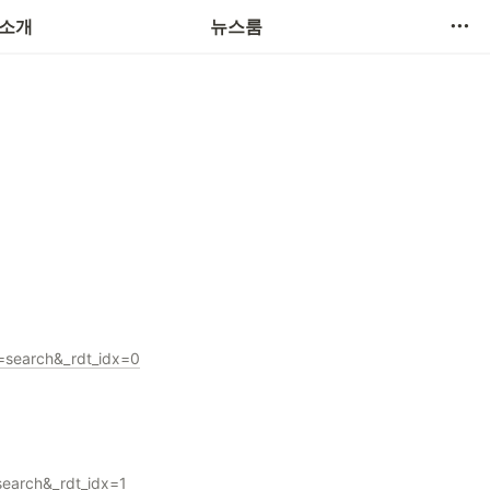
 소개
뉴스룸
earch&_rdt_idx=0
earch&_rdt_idx=1