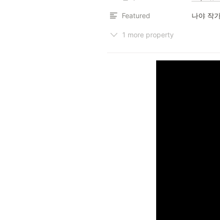
Featured
나야 작가
1 more property