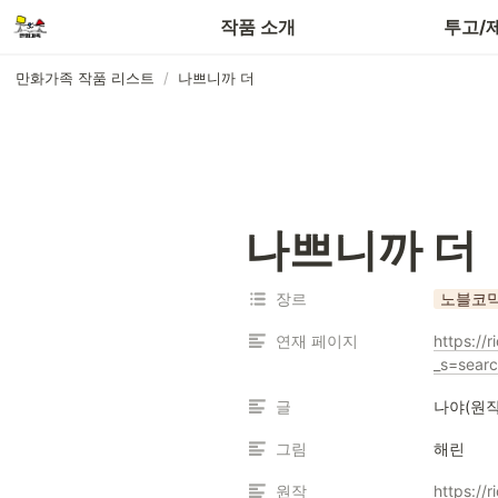
작품 소개
투고/
만화가족 작품 리스트
/
나쁘니까 더
나쁘니까 더
장르
노블코
연재 페이지
https:/
_s=sea
글
나야(원작
그림
해린
원작
https:/