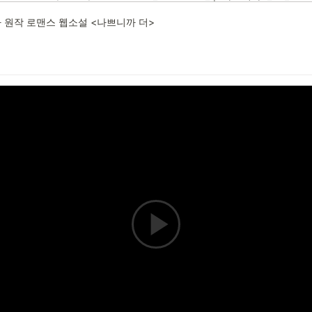
 원작 로맨스 웹소설 <나쁘니까 더>